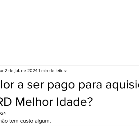
or
2 de jul. de 2024
1 min de leitura
lor a ser pago para aquis
D Melhor Idade?
024
 não tem custo algum.